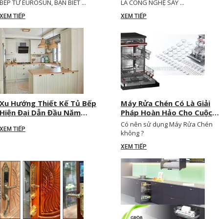
BẾP TỪ EUROSUN, BẠN BIẾT ...
LÀ CÔNG NGHỆ SẤY ...
XEM TIẾP
XEM TIẾP
Xu Hướng Thiết Kế Tủ Bếp
Máy Rửa Chén Có Là Giải
Hiện Đại Dẫn Đầu Năm
Pháp Hoàn Hảo Cho Cuộc
2025
Sống Hiện Đại
Có nên sử dụng Máy Rửa Chén
XEM TIẾP
không ?
XEM TIẾP