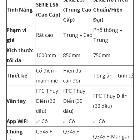
SERIE LS6
Tính Năng
(Trung Cao
Chuẩn/Hiện
(Cao Cấp)
Cấp)
Đại)
Phạm vi
Phổ thông –
Rất cao
Trung – Cao
giá
Trung
Kích thước
1000mm
850mm
750mm
tối đa
Cổ điển –
Hiện đại –
Thiết kế
Tối giản – tinh tế
mạnh mẽ
cân đối
FPC Thụy
FPC Thụy
FPC Thụy Điển
Vân tay
Điển (30
Điển (30
(30 dấu)
dấu)
dấu)
App WiFi
✅ Có
✅ Có
✅ Có
Chống
Q345 +
Q345 +
Q345 + Mangan