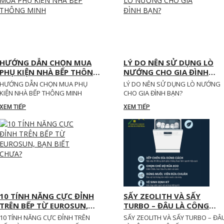
HƯỚNG DẪN CHỌN MUA
LÝ DO NÊN SỬ DỤNG LÒ
PHỤ KIỆN NHÀ BẾP THÔNG
NƯỚNG CHO GIA ĐÌNH
MINH
BẠN?
HƯỚNG DẪN CHỌN MUA PHỤ
LÝ DO NÊN SỬ DỤNG LÒ NƯỚNG
KIỆN NHÀ BẾP THÔNG MINH
CHO GIA ĐÌNH BẠN?
XEM TIẾP
XEM TIẾP
10 TÍNH NĂNG CỰC ĐỈNH
SẤY ZEOLITH VÀ SẤY
TRÊN BẾP TỪ EUROSUN,
TURBO – ĐÂU LÀ CÔNG
BẠN BIẾT CHƯA?
NGHỆ SẤY KHÔ TỐT NHẤT
10 TÍNH NĂNG CỰC ĐỈNH TRÊN
SẤY ZEOLITH VÀ SẤY TURBO – ĐÂ