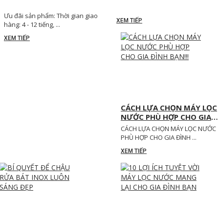
Ưu đãi sản phẩm: Thời gian giao
XEM TIẾP
hàng: 4 - 12 tiếng, ...
XEM TIẾP
CÁCH LỰA CHỌN MÁY LỌC
NƯỚC PHÙ HỢP CHO GIA
ĐÌNH BẠN!!!
CÁCH LỰA CHỌN MÁY LỌC NƯỚC
PHÙ HỢP CHO GIA ĐÌNH ...
XEM TIẾP