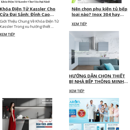
Khóa Điện Tử Kassler Cho
Nên chọn phụ kiện tủ bếp
Cửa Đại Sảnh: Đỉnh Cao
loại nào? Inox 304 hay
Của Sự Sang Trọng & An
nhôm? Hãng nào tốt nhất
Giới Thiệu Chung Về Khóa Điện Tử
XEM TIẾP
Toàn Tuyệt Đối
năm 2025?
Kassler Trong xu hướng thiết ...
XEM TIẾP
HƯỚNG DẪN CHỌN THIẾT
BỊ NHÀ BẾP THÔNG MINH
PHÙ HỢP CHO TỪNG LOẠI
XEM TIẾP
CĂN HỘ