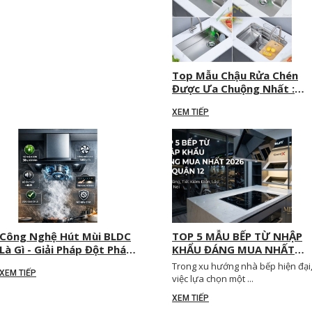
Top Mẫu Chậu Rửa Chén
Được Ưa Chuộng Nhất :
Sang Trọng Và Bền Bỉ
XEM TIẾP
Công Nghệ Hút Mùi BLDC
TOP 5 MẪU BẾP TỪ NHẬP
Là Gì - Giải Pháp Đột Phá
KHẨU ĐÁNG MUA NHẤT
Cho Không Gian Bếp Hiện
2026 TẠI QUẬN 12
Trong xu hướng nhà bếp hiện đại
XEM TIẾP
Đại
việc lựa chọn một ...
XEM TIẾP