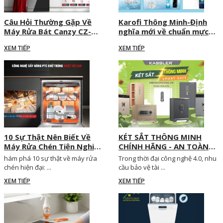
Câu Hỏi Thường Gặp Về
Karofi Thông Minh-Định
Máy Rửa Bát Canzy CZ-
nghĩa mới về chuẩn mực
DGA15EU JUMBO
lọc nước tại Việt Nam
XEM TIẾP
XEM TIẾP
10 Sự Thật Nên Biết Về
KÉT SẮT THÔNG MINH
Máy Rửa Chén Tiện Nghi
CHÍNH HÃNG - AN TOÀN
Cho Mọi Gia Đình
TỐI ĐA, BẢO VỆ TÀI SẢN
hám phá 10 sự thật về máy rửa
Trong thời đại công nghệ 4.0, nhu
CHUẨN CÔNG NGHỆ 4.0
chén hiện đại: ...
cầu bảo vệ tài ...
XEM TIẾP
XEM TIẾP