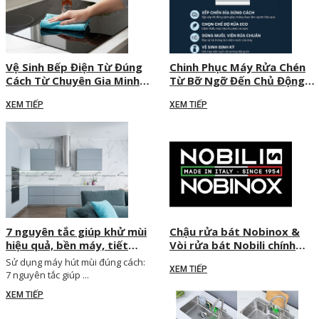
Vệ Sinh Bếp Điện Từ Đúng
Chinh Phục Máy Rửa Chén
Cách Từ Chuyên Gia Minh
Từ Bỡ Ngỡ Đến Chủ Động
Huy Decor
Tiết Kiệm Điện Nước
XEM TIẾP
XEM TIẾP
7 nguyên tắc giúp khử mùi
Chậu rửa bát Nobinox &
hiệu quả, bền máy, tiết
Vòi rửa bát Nobili chính
kiệm điện
hãng | Minh Huy Decor
Sử dụng máy hút mùi đúng cách:
XEM TIẾP
7 nguyên tắc giúp ...
XEM TIẾP