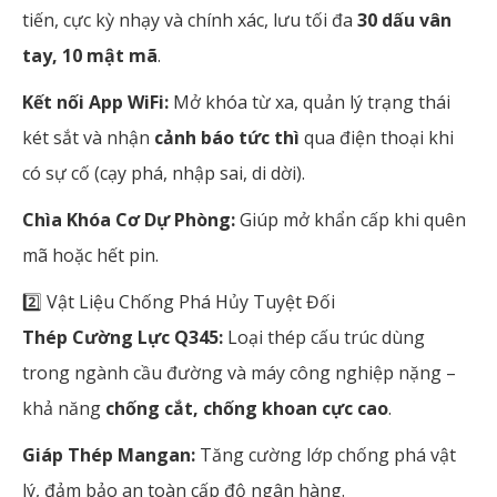
tiến, cực kỳ nhạy và chính xác, lưu tối đa
30 dấu vân
tay, 10 mật mã
.
Kết nối App WiFi:
Mở khóa từ xa, quản lý trạng thái
két sắt và nhận
cảnh báo tức thì
qua điện thoại khi
có sự cố (cạy phá, nhập sai, di dời).
Chìa Khóa Cơ Dự Phòng:
Giúp mở khẩn cấp khi quên
mã hoặc hết pin.
2️⃣ Vật Liệu Chống Phá Hủy Tuyệt Đối
Thép Cường Lực Q345:
Loại thép cấu trúc dùng
trong ngành cầu đường và máy công nghiệp nặng –
khả năng
chống cắt, chống khoan cực cao
.
Giáp Thép Mangan:
Tăng cường lớp chống phá vật
lý, đảm bảo an toàn cấp độ ngân hàng.