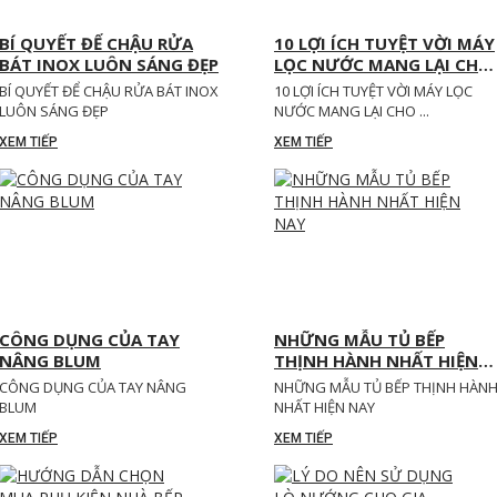
BÍ QUYẾT ĐỂ CHẬU RỬA
10 LỢI ÍCH TUYỆT VỜI MÁY
BÁT INOX LUÔN SÁNG ĐẸP
LỌC NƯỚC MANG LẠI CHO
GIA ĐÌNH BẠN
BÍ QUYẾT ĐỂ CHẬU RỬA BÁT INOX
10 LỢI ÍCH TUYỆT VỜI MÁY LỌC
LUÔN SÁNG ĐẸP
NƯỚC MANG LẠI CHO ...
XEM TIẾP
XEM TIẾP
CÔNG DỤNG CỦA TAY
NHỮNG MẪU TỦ BẾP
NÂNG BLUM
THỊNH HÀNH NHẤT HIỆN
NAY
CÔNG DỤNG CỦA TAY NÂNG
NHỮNG MẪU TỦ BẾP THỊNH HÀN
BLUM
NHẤT HIỆN NAY
XEM TIẾP
XEM TIẾP