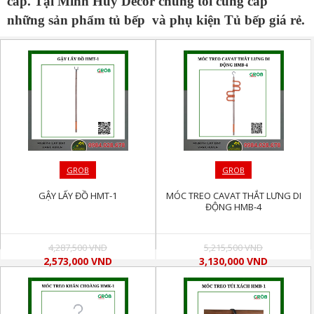
cấp. Tại Minh Huy Decor chúng tôi cung cấp
những sản phẩm tủ bếp và phụ kiện Tủ bếp giá rẻ.
GROB
GROB
GẬY LẤY ĐỒ HMT-1
MÓC TREO CAVAT THẮT LƯNG DI
ĐỘNG HMB-4
4,287,500 VND
5,215,500 VND
2,573,000 VND
3,130,000 VND