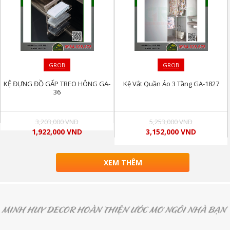
GROB
GROB
KỆ ĐỰNG ĐỒ GẤP TREO HÔNG GA-
Kệ Vắt Quần Áo 3 Tầng GA-1827
36
3,203,000 VND
5,253,000 VND
1,922,000 VND
3,152,000 VND
XEM THÊM