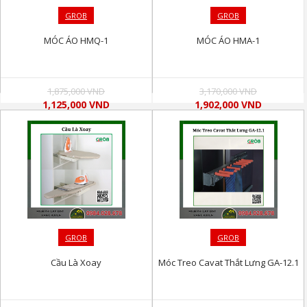
GROB
GROB
MÓC ÁO HMQ-1
MÓC ÁO HMA-1
1,875,000 VND
3,170,000 VND
1,125,000 VND
1,902,000 VND
GROB
GROB
Cầu Là Xoay
Móc Treo Cavat Thắt Lưng GA-12.1