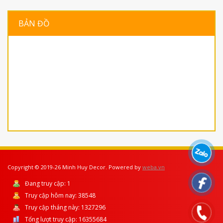
BẢN ĐỒ
Copyright © 2019-26 Minh Huy Decor. Powered by
weba.vn
Đang truy cập:
1
Truy cập hôm nay:
38548
Truy cập tháng này:
1327296
Tổng lượt truy cập:
16355684