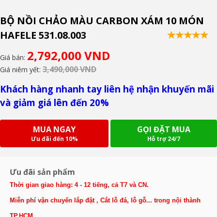
BỘ NỒI CHẢO MÀU CARBON XÁM 10 MÓN
HAFELE 531.08.003
2,792,000 VND
Giá bán:
3,490,000 VND
Giá niêm yết:
Khách hàng nhanh tay liên hệ nhận khuyến mãi
và giảm giá lên đến 20%
MUA NGAY
GỌI ĐẶT MUA
Ưu đãi đến 10%
Hỗ trợ 24/7
Ưu đãi sản phẩm
Thời gian giao hàng: 4 - 12 tiếng, cả T7 và CN.
Miễn phí vận chuyển lắp đặt , Cắt lỗ đá, lỗ gỗ... trong nội thành
TP.HCM